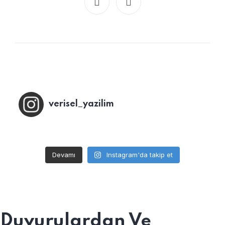
verisel_yazilim
Devamı
Instagram'da takip et
Duyurulardan
Ve