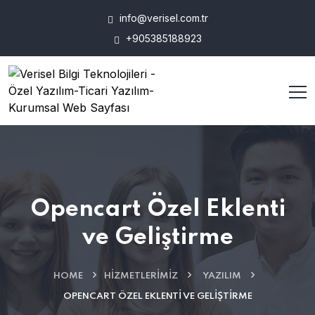
info@verisel.com.tr
+905385188923
Opencart Özel Eklenti
ve Geliştirme
HOME
HIZMETLERIMIZ
YAZILIM
OPENCART ÖZEL EKLENTI VE GELIŞTIRME