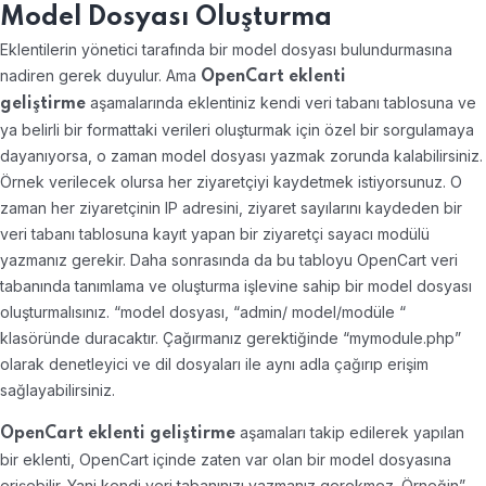
Model Dosyası Oluşturma
Eklentilerin yönetici tarafında bir model dosyası bulundurmasına
nadiren gerek duyulur. Ama
OpenCart eklenti
aşamalarında eklentiniz kendi veri tabanı tablosuna ve
geliştirme
ya belirli bir formattaki verileri oluşturmak için özel bir sorgulamaya
dayanıyorsa, o zaman model dosyası yazmak zorunda kalabilirsiniz.
Örnek verilecek olursa her ziyaretçiyi kaydetmek istiyorsunuz. O
zaman her ziyaretçinin IP adresini, ziyaret sayılarını kaydeden bir
veri tabanı tablosuna kayıt yapan bir ziyaretçi sayacı modülü
yazmanız gerekir. Daha sonrasında da bu tabloyu OpenCart veri
tabanında tanımlama ve oluşturma işlevine sahip bir model dosyası
oluşturmalısınız. “model dosyası, “admin/ model/modüle “
klasöründe duracaktır. Çağırmanız gerektiğinde “mymodule.php”
olarak denetleyici ve dil dosyaları ile aynı adla çağırıp erişim
sağlayabilirsiniz.
aşamaları takip edilerek yapılan
OpenCart eklenti geliştirme
bir eklenti, OpenCart içinde zaten var olan bir model dosyasına
erişebilir. Yani kendi veri tabanınızı yazmanız gerekmez. Örneğin”