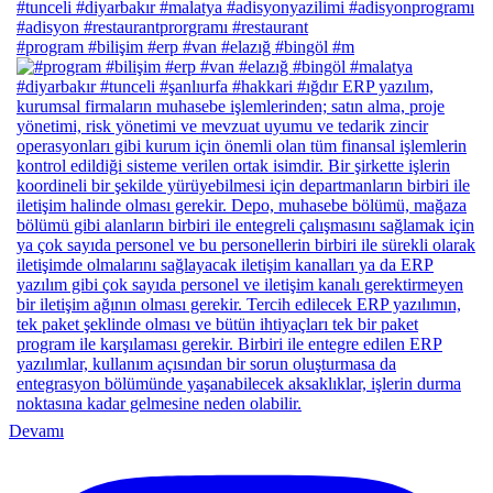
#program #bilişim #erp #van #elazığ #bingöl #m
Devamı