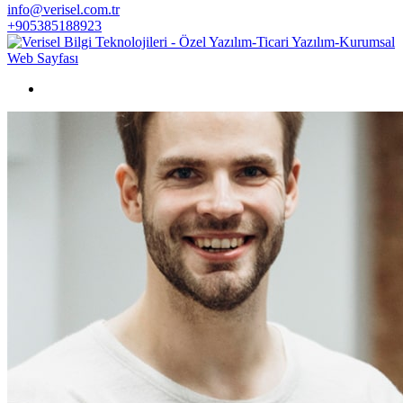
info@verisel.com.tr
+905385188923