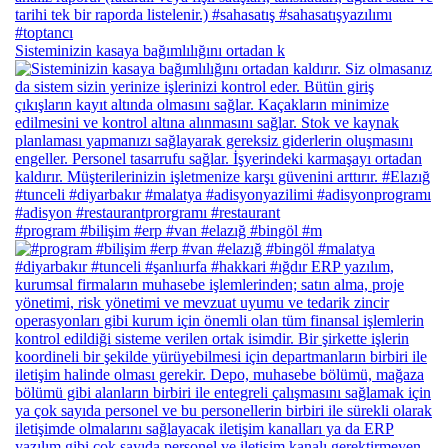
Sisteminizin kasaya bağımlılığını ortadan k
#program #bilişim #erp #van #elazığ #bingöl #m