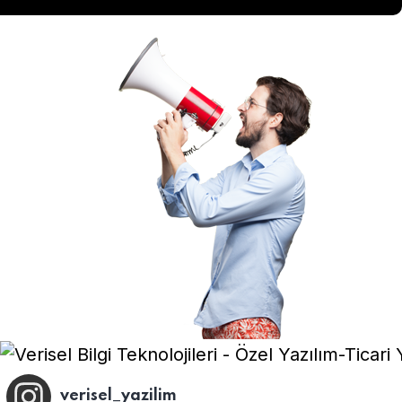
verisel_yazilim