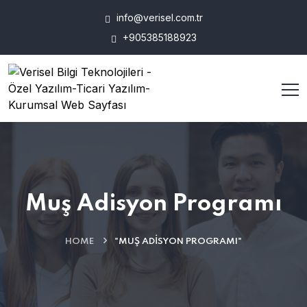
info@verisel.com.tr
+905385188923
Muş Adisyon Programı
HOME
"MUŞ ADISYON PROGRAMI"