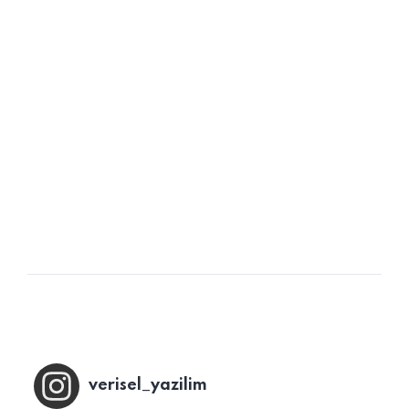
Programı ile sipariş, rezervasyon alma gibi temel
işlevlerden müşteri ilişkileri yönetimi, stok takibi,
sadakat programları, promosyon oluşturma ve
müşterileri segmentlere ayırarak hedefleme gibi
çok…
READ MORE
POSTED BY
admin
verisel_yazilim