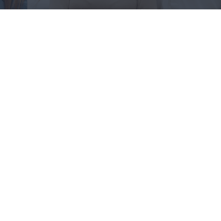
AĞUSTOS 29, 2023
Restoran Cafe Programı Muş
Restoran Cafe Programı Muş Cafe Programı Muş,
ölçeği fark etmeksizin her cafe ve restoranın POS
ihtiyaçlarına cevap verebilecek kadar esnek ve çok
yönlü bir Cafe Programı Muş ve POS yazılımıdır. Cafe