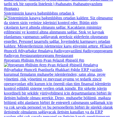
Sisteminizin kasaya bağımlılığını ortadan k
#program #bilişim #erp #van #elazığ #bingöl #m