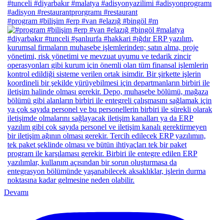
#program #bilişim #erp #van #elazığ #bingöl #m
Devamı