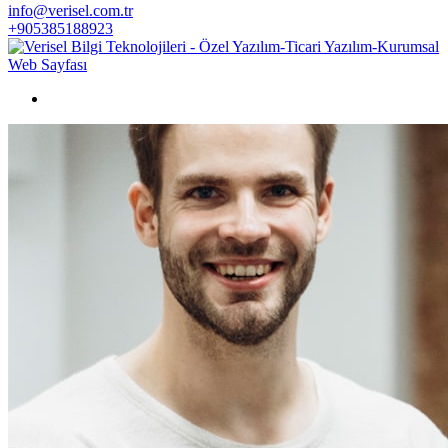
info@verisel.com.tr
+905385188923