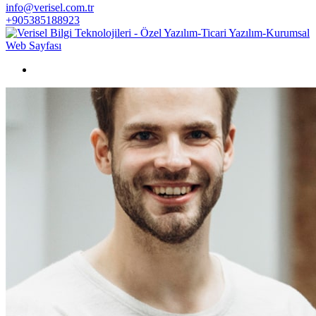
info@verisel.com.tr
+905385188923