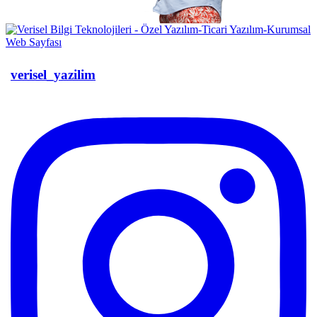
verisel_yazilim