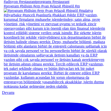
#program #bilişim #erp #van #elazığ #bingöl #m
Devamı