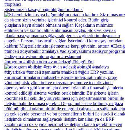
Sisteminizin kasaya bağımlılığını ortadan k
#program #bilişim #erp #van #elazığ #bingöl #m