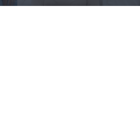
AĞUSTOS 29, 2023
Restoran Cafe Programı Bingöl
Restoran Cafe Programı Bingöl Cafe Programı
Bingöl, ölçeği fark etmeksizin her cafe ve restoranın
POS ihtiyaçlarına cevap verebilecek kadar esnek ve
çok yönlü bir Cafe Programı Bingöl ve POS