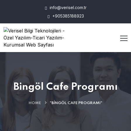
info@verisel.com.tr
+905385188923
Bingöl Cafe Programı
HOME
"BINGÖL CAFE PROGRAMI"