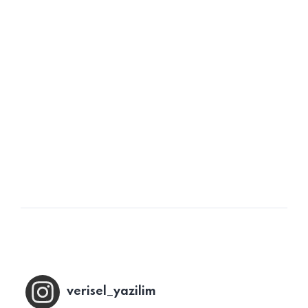
yazılımıdır. Cafe Programı ile sipariş, rezervasyon
alma gibi temel işlevlerden müşteri ilişkileri yönetimi,
stok takibi, sadakat programları, promosyon
oluşturma ve müşterileri segmentlere ayırarak
hedefleme gibi çok…
READ MORE
POSTED BY
admin
verisel_yazilim